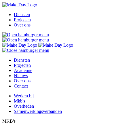
Overslaan
en
Diensten
naar
Projecten
Hoofdnavigatie
de
Over ons
inhoud
gaan
Diensten
Projecten
Secondary
Academie
Navigation
Nieuws
Over ons
Contact
Werken bij
Mkb's
Tertiary
Overheden
Menu
Samenwerkingsverbanden
MKB's