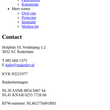
Ketenregie
Meer weten
Over ons
Projecten
Inspiratie
Werken bij
Contact
Hofplein 19, Verdieping 1-2
3032 AC Rotterdam
T 085 060 1375
E
hallo@makeday.nl
KVK 83221077
Bankrekeningen:
NL30 ASNB 8854 0467 44
NL45 KNAB 0255 7728 66
BTW-nummer: NL862776491B01